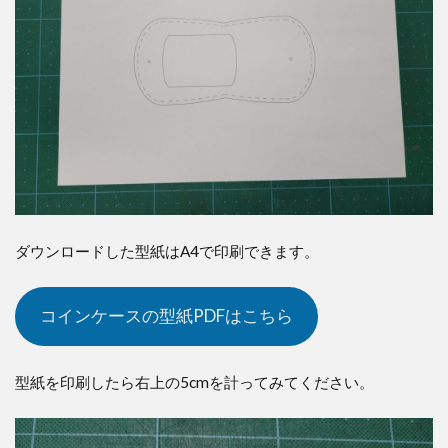
5
床
面
の
処
理
6
コ
イ
ン
の
穴
ダウンロードした型紙はA4で印刷できます。
部
分
の
コ
コインケースの型紙PDFはこちら
バ
処
理
型紙を印刷したら右上の5cmを計ってみてください。
7
コ
イ