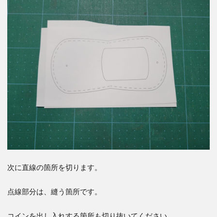
す
11.2
立体に
なるよ
う跡を
付けま
す
11.3
ドライ
ヤーで
乾かし
ます
12
コバ
処理
次に直線の箇所を切ります。
点線部分は、縫う箇所です。
コインを出し入れする箇所も切り抜いてください。