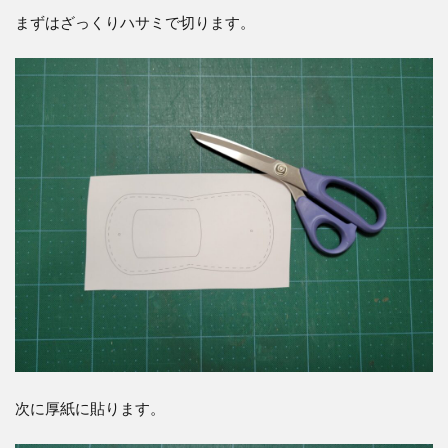
箇
まずはざっくりハサミで切ります。
所
の
穴
あ
け
10
バネ
ホッ
クを
付け
る
11
立体
成型
をす
る
11.1
まず全
次に厚紙に貼ります。
体を濡
らしま