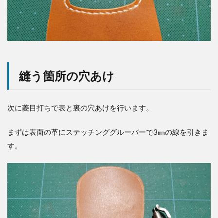
縫う箇所の穴あけ
次に菱目打ちで表と裏の穴あけを行います。
まずは表面の革にステッチンググルーバーで3㎜の線を引きま
す。