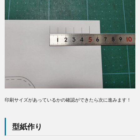
ン
の
穴
周
り
を
飾
り
縫
い
8
縫
い
穴
を
あ
印刷サイズがあっているかの確認ができたら次に進みます！
け
縫
う
型紙作り
9
縫
う