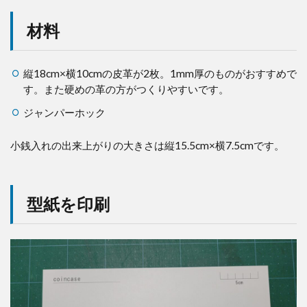
料
材料
2
型
紙
を
縦18cm×横10cmの皮革が2枚。1mm厚のものがおすすめで
印
す。また硬めの革の方がつくりやすいです。
刷
ジャンパーホック
3
型
紙
小銭入れの出来上がりの大きさは縦15.5cm×横7.5cmです。
作
り
4
型紙を印刷
型
紙
を
革
に
写
す